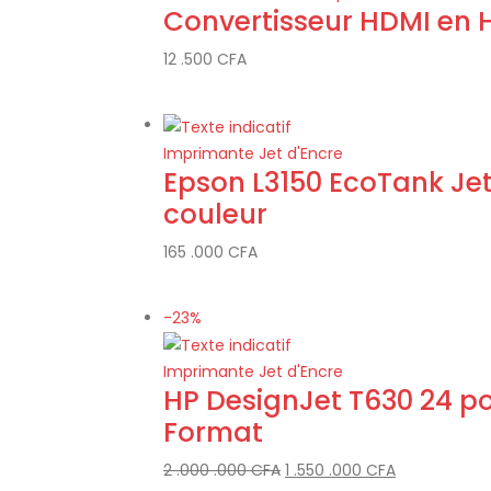
Convertisseur HDMI en
12 .500
CFA
Imprimante Jet d'Encre
Epson L3150 EcoTank Je
couleur
165 .000
CFA
-23%
Imprimante Jet d'Encre
HP DesignJet T630 24 p
Format
2 .000 .000
CFA
1 .550 .000
CFA