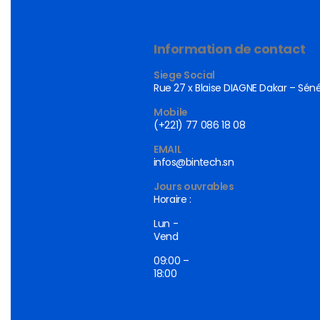
Information de contact
Siege Social
Rue 27 x Blaise DIAGNE Dakar – Sén
Mobile
(+221) 77 086 18 08
EMAIL
infos@bintech.sn
Jours ouvrables
Horaire :
Lun -
Vend
09:00 –
18:00