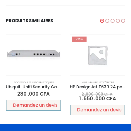
PRODUITS SIMILAIRES
-23%
-6%
IMPRIMANTE JET D'ENCRE
IMPRIMANTE JET D'ENCRE
HP DesignJet T630 24 pouces – Imprimante Traceur Grand Format
HP Officejet Pro 7740 Imprimante Multifonction Couleur A3
2 .000 .000
CFA
320 .000
CFA
1 .550 .000
CFA
300 .000
CFA
Demandez un devis
Demandez un devis