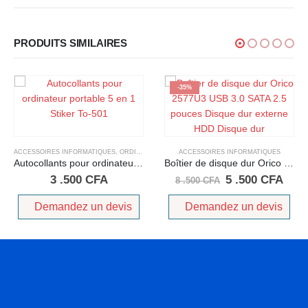
PRODUITS SIMILAIRES
-35%
ACCESSOIRES INFORMATIQUES
,
ORDINATEURS
ACCESSOIRES INFORMATIQUES
Autocollants pour ordinateur portable 5 en 1 Stiker To-501
Boîtier de disque dur Orico 2577U3 USB 3.0 SATA 2.5 pouces Disque dur externe HDD Disque dur
3 .500
CFA
5 .500
CFA
8 .500
CFA
Demandez un devis
Demandez un devis