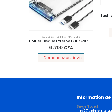
ACCESSOIRES INFORMATIQUES
Boîtier Disque Externe Dur ORICO USB 3.0, SATA pour HDD et SSD DE 2,5 (Transparent)
6 .700
CFA
Demandez un devis
Information de
Siege Social
Rue 27 x Blaise DIAGN