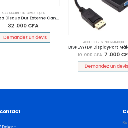
ACCESSOIRES INFORMATIQUES
Toshiba Disque Dur Externe Canvio – 500Go – Noir
32 .000
CFA
Demandez un devis
ACCESSOIRES INFORMATIQUES
7 .000
C
10 .000
CFA
Demandez un devi
 contact
C
Re
E Dakar –