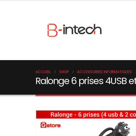
ACCUEIL
SHOP
ACCESSOIRES INFORMATIQUES
Ralonge 6 prises 4USB e