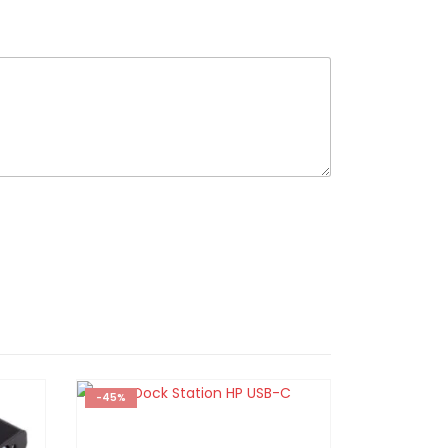
-45%
-35%