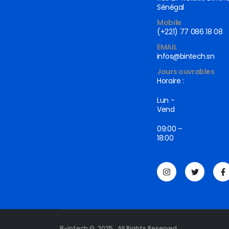
Sénégal
Mobile
(+221) 77 086 18 08
EMAIL
infos@bintech.sn
Jours ouvrables
Horaire :
Lun -
Vend
09:00 –
18:00
B-intech © 2025. All Rights Reserved