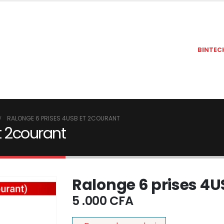
BINTEC
RALONGE 6 PRISES 4USB ET 2COURANT
t 2courant
Ralonge 6 prises 4U
5 .000
CFA