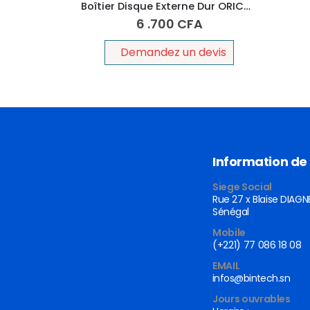
Boîtier Disque Externe Dur ORICO USB 3.0, SATA pour HDD et SSD DE 2,5 (Transparent)
6 .700
CFA
Demandez un devis
Information de
Siege Social
Rue 27 x Blaise DIAGN
Sénégal
Mobile
(+221) 77 086 18 08
EMAIL
infos@bintech.sn
Jours ouvrables