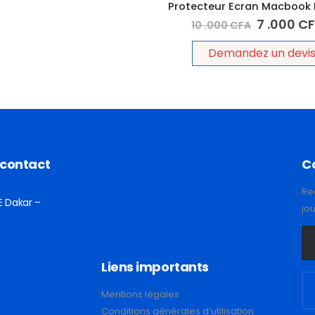
7 .000
C
10 .000
CFA
Demandez un devi
 contact
C
Re
E Dakar –
jo
Liens importants
Mentions légales
Conditions générales d’utilisation