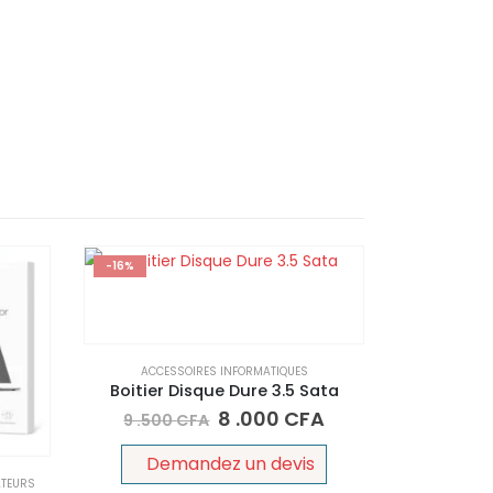
-16%
ACCESSOIRES INFORMATIQUES
Boitier Disque Dure 3.5 Sata
8 .000
CFA
9 .500
CFA
Demandez un devis
ATEURS
ACCES