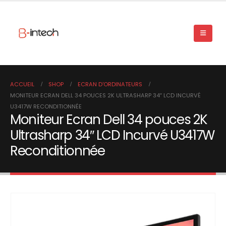
ACCUEIL
SHOP
ECRAN D'ORDINATEURS
MONITEUR ECRAN DELL 34 POUCES 2K ULTRASHARP 34″ LCD INCURVÉ
U3417W RECONDITIONNÉE
Moniteur Ecran Dell 34 pouces 2K
Ultrasharp 34″ LCD Incurvé U3417W
Reconditionnée