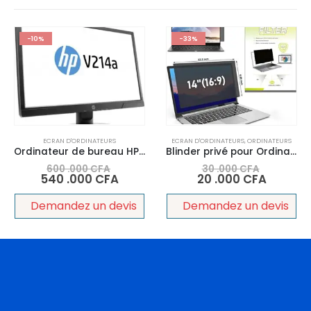
-10%
-33%
ECRAN D'ORDINATEURS
ECRAN D'ORDINATEURS
,
ORDINATEURS
Ordinateur de bureau HP 290 G4 Processeur Intel Core i5 Ram 8Go, disque dure 1Tera Écran 27 pouces Led HD IPS
Blinder privé pour Ordinateur Portable 14
600 .000
CFA
30 .000
CFA
540 .000
CFA
20 .000
CFA
Demandez un devis
Demandez un devis