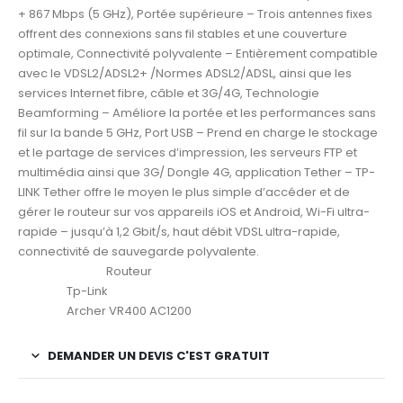
+ 867 Mbps (5 GHz), Portée supérieure – Trois antennes fixes
offrent des connexions sans fil stables et une couverture
optimale, Connectivité polyvalente – Entièrement compatible
avec le VDSL2/ADSL2+ /Normes ADSL2/ADSL, ainsi que les
services Internet fibre, câble et 3G/4G, Technologie
Beamforming – Améliore la portée et les performances sans
fil sur la bande 5 GHz, Port USB – Prend en charge le stockage
et le partage de services d’impression, les serveurs FTP et
multimédia ainsi que 3G/ Dongle 4G, application Tether – TP-
LINK Tether offre le moyen le plus simple d’accéder et de
gérer le routeur sur vos appareils iOS et Android, Wi-Fi ultra-
rapide – jusqu’à 1,2 Gbit/s, haut débit VDSL ultra-rapide,
connectivité de sauvegarde polyvalente.
Routeur
Type de produit
Tp-Link
Marque
Archer VR400 AC1200
Modèle
DEMANDER UN DEVIS C'EST GRATUIT