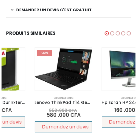
DEMANDER UN DEVIS C'EST GRATUIT
PRODUITS SIMILAIRES
-32%
ORDINATEURS
ORDINATEURS
Lenovo ThinkPad T14 Gen 1 Core i7 10510U 1.8 GHz – Win 10 Pro 64 bits – 16 Go RAM – 512 Go SSD
Hp Ecran HP 24es – Ecran 23,8 Pouces – Gris
160 .000
CFA
850 .000
CFA
580 .000
CFA
Demandez un devis
Demandez un devis