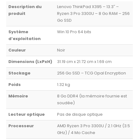
Description du
Lenovo ThinkPad X395 – 13.3″ –
produit
Ryzen 3 Pro 3300U – 8 Go RAM – 256
Go SSD
Système
Win 10 Pro 64 bits
d’exploitation
Couleur
Noir
Dimensions (LxPxH)
31.19 cm x 21.72 cm x 1.69 cm
Stockage
256 Go SSD – TCG Opal Encryption
Poids
1.32 kg
Mémoire
8 Go DDR4 (la mémoire fournie est
soudée)
Lecteur optique
Pas de disque optique
Processeur
AMD Ryzen 3 Pro 3300U / 2.1 GHz (3.5
GHz) / 4 Mo Cache