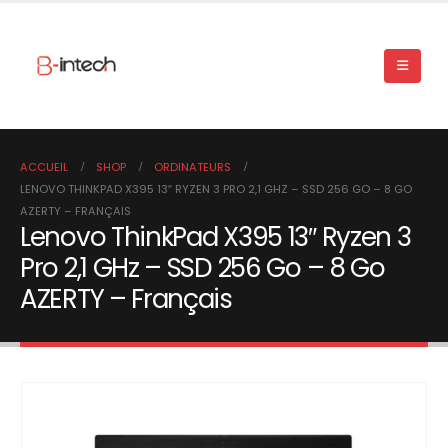
ACCUEIL
SHOP
ORDINATEURS
LENOVO THINKPAD X395 13″ RYZEN 3 PRO 2,1 GHZ – SSD 256 GO – 8 GO
AZERTY – FRANÇAIS
Lenovo ThinkPad X395 13″ Ryzen 3
Pro 2,1 GHz – SSD 256 Go – 8 Go
AZERTY – Français