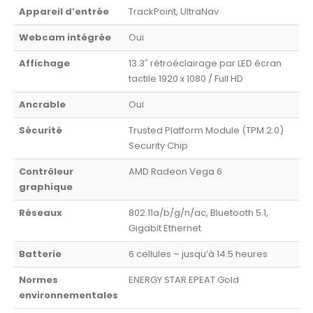
Appareil d’entrée
TrackPoint, UltraNav
Webcam intégrée
Oui
Affichage
13.3″ rétroéclairage par LED écran
tactile 1920 x 1080 / Full HD
Ancrable
Oui
Sécurité
Trusted Platform Module (TPM 2.0)
Security Chip
Contrôleur
AMD Radeon Vega 6
graphique
Réseaux
802.11a/b/g/n/ac, Bluetooth 5.1,
Gigabit Ethernet
Batterie
6 cellules – jusqu’à 14.5 heures
Normes
ENERGY STAR EPEAT Gold
environnementales