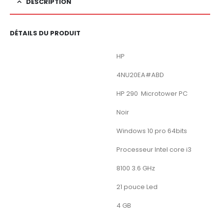
DESCRIPTION
DÉTAILS DU PRODUIT
Marque
HP
Numéro du modèle de l’article
4NU20EA#ABD
séries
HP 290 Microtower PC
Couleur
Noir
Système d’exploitation
Windows 10 pro 64bits
Marque du processeur
Processeur Intel core i3
Vitesse du processeur
8100 3.6 GHz
Ecran
21 pouce Led
Taille de la mémoire vive
4 GB