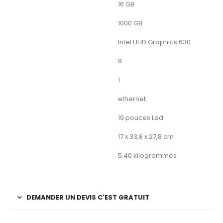
Mémoire maximale
16 GB
Taille du disque dur
1000 GB
GPU
Intel UHD Graphics 630
Nombre de ports USB 3.0 / 2.0
8
Nombre de ports Ethernet
1
Type de connecteur
ethernet
Ecran
19 pouces Led
Dimensions de l’article L x L x H
17 x 33,8 x 27,8 cm
Poids du produit
5.40 kilogrammes
DEMANDER UN DEVIS C'EST GRATUIT