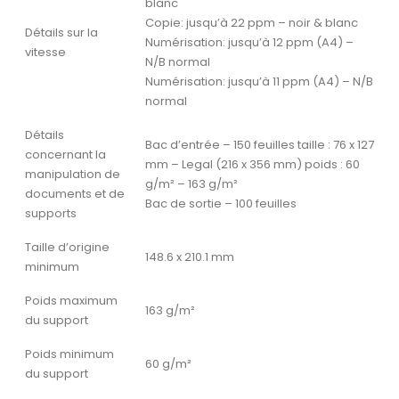
blanc
Copie: jusqu’à 22 ppm – noir & blanc
Détails sur la
Numérisation: jusqu’à 12 ppm (A4) –
vitesse
N/B normal
Numérisation: jusqu’à 11 ppm (A4) – N/B
normal
Détails
Bac d’entrée – 150 feuilles taille : 76 x 127
concernant la
mm – Legal (216 x 356 mm) poids : 60
manipulation de
g/m² – 163 g/m²
documents et de
Bac de sortie – 100 feuilles
supports
Taille d’origine
148.6 x 210.1 mm
minimum
Poids maximum
163 g/m²
du support
Poids minimum
60 g/m²
du support