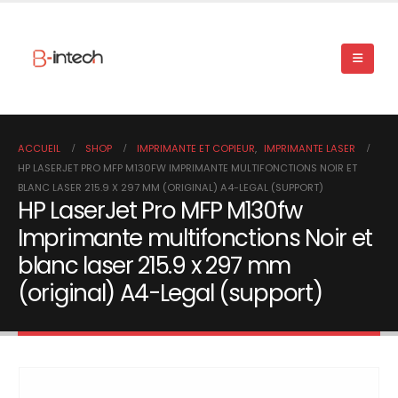
ACCUEIL
SHOP
IMPRIMANTE ET COPIEUR
,
IMPRIMANTE LASER
HP LASERJET PRO MFP M130FW IMPRIMANTE MULTIFONCTIONS NOIR ET
BLANC LASER 215.9 X 297 MM (ORIGINAL) A4-LEGAL (SUPPORT)
HP LaserJet Pro MFP M130fw
Imprimante multifonctions Noir et
blanc laser 215.9 x 297 mm
(original) A4-Legal (support)