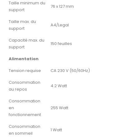
Taille minimum du
76 x 127 mm
support
Taille max. du
A4/Legal
support
Capacité max. du
150 feuilles
support
Alimentation
Tension requise
CA 230 V (50/60Hz)
Consommation
4.2 Watt
au repos
Consommation
en
255 Watt
fonctionnement
Consommation
1 Watt
en sommeil