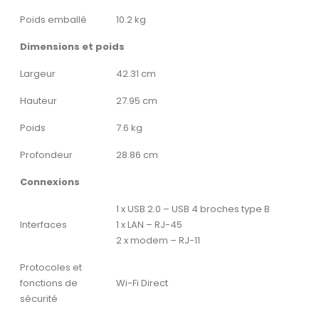
Poids emballé
10.2 kg
Dimensions et poids
Largeur
42.31 cm
Hauteur
27.95 cm
Poids
7.6 kg
Profondeur
28.86 cm
Connexions
1 x USB 2.0 – USB 4 broches type B
Interfaces
1 x LAN – RJ-45
2 x modem – RJ-11
Protocoles et
fonctions de
Wi-Fi Direct
sécurité