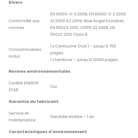
Divers
EN 61000-3-3:2008, EN 61000-3-2:2006
Conformité aux
A1:2009 A2:2009, Blue Angel Ecolabel,
normes
EN 55024:2010, CISPR 22:2008, EN
55022:2010 Class B
1 x Cartouche (noir) – jusqu’à 700
Consommables
pages
inclus
1 x tambour – jusqu’à 12000 pages
Normes environnementales
Certifié ENERGY
Oui
STAR
Garantie du fabricant
Service et
Garantie limitée – 1 an
maintenance
Caractéristiques d’environnement