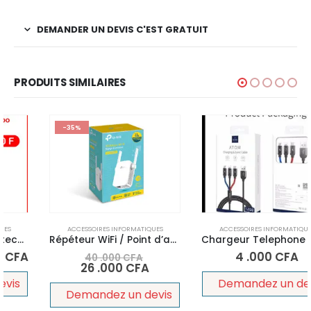
DEMANDER UN DEVIS C'EST GRATUIT
PRODUITS SIMILAIRES
-35%
ACCESSOIRES INFORMATIQUES
ACCESSOIRES INFORMATIQUES
Répéteur WiFi / Point d’accès WiFi 4 (300 Mbps) TL-WA855RE
Chargeur Telephone ATOM 3-en-1 à charge rapide 3A Lightning, type C, câble USB WIWU YZ-102
4 .000
CFA
40 .000
CFA
26 .000
CFA
Demandez un devis
Demandez un devis